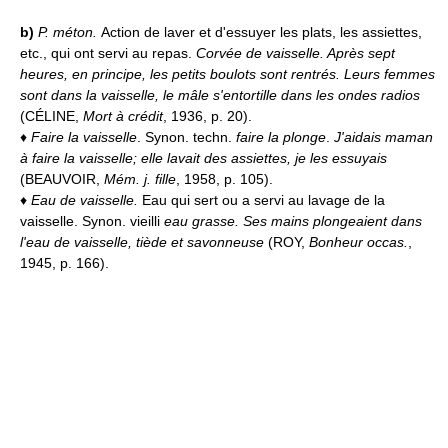
b)
P. méton.
Action de laver et d'essuyer les plats, les assiettes,
etc., qui ont servi au repas.
Corvée de vaisselle.
Après sept
heures, en principe, les petits boulots sont rentrés. Leurs femmes
sont dans la vaisselle, le mâle s'entortille dans les ondes radios
(CÉLINE,
Mort à crédit
, 1936, p. 20).
♦
Faire la vaisselle
. Synon. techn.
faire la plonge
.
J'aidais maman
à faire la vaisselle; elle lavait des assiettes, je les essuyais
(BEAUVOIR,
Mém. j. fille
, 1958, p. 105).
♦
Eau de vaisselle.
Eau qui sert ou a servi au lavage de la
vaisselle. Synon. vieilli
eau grasse.
Ses mains plongeaient dans
l'eau de vaisselle, tiède et savonneuse
(ROY,
Bonheur occas.
,
1945, p. 166).