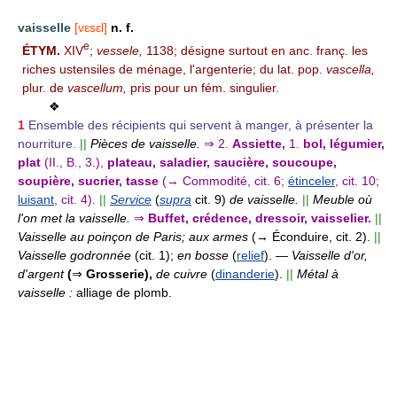
vaisselle
[vɛsɛl]
n. f.
e
ÉTYM.
XIV
;
vessele,
1138; désigne surtout en anc. franç. les
riches ustensiles de ménage, l'argenterie; du lat. pop.
vascella,
plur. de
vascellum,
pris pour un fém. singulier.
❖
1
Ensemble des récipients qui servent à manger, à présenter la
nourriture.
||
Pièces de vaisselle.
⇒
2.
Assiette,
1.
bol, légumier,
plat
(II., B., 3.),
plateau, saladier, saucière, soucoupe,
soupière, sucrier, tasse
(→ Commodité, cit. 6;
étinceler
, cit. 10;
luisant
, cit. 4).
||
Service
(
supra
cit. 9)
de vaisselle.
||
Meuble où
l'on met la vaisselle.
⇒
Buffet, crédence, dressoir, vaisselier.
||
Vaisselle au poinçon de Paris; aux armes
(→ Éconduire, cit. 2).
||
Vaisselle godronnée
(cit. 1);
en bosse
(
relief
).
—
Vaisselle d'or,
d'argent
(
⇒
Grosserie),
de cuivre
(
dinanderie
).
||
Métal à
vaisselle :
alliage de plomb.