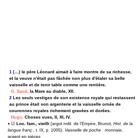
1
(…) le père Léonard aimait à faire montre de sa richesse,
et la veuve n'était pas fâchée non plus d'étaler sa belle
vaisselle et de tenir table comme une rentière.
G. Sand,
la Mare au diable, XII.
2
Les seuls vestiges de son existence royale qui restassent
au prince était son argenterie et la vaisselle ornée de
couronnes royales richement gravées et dorées.
Hugo,
Choses vues, II, XI, IV.
♦
☑
Loc. fam., vieilli
(argot milit. de l'Empire, Brunot,
Hist. de la
langue franç.,
t. IX, p. 1005).
Vaisselle de poche :
monnaie,
argent en pièces.