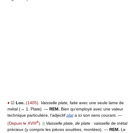
♦
☑
Loc.
(1405).
Vaisselle plate,
faite avec une seule lame de
métal (→ 1. Plate).
—
REM.
Bien qu'employé avec une valeur
technique particulière, l'adjectif
plat
a ici son sens courant. —
e
(Depuis le XVIII
).
||
Vaisselle plate, de plate :
vaisselle de métal
précieux (y compris les pièces soudées, montées).
—
REM.
Le