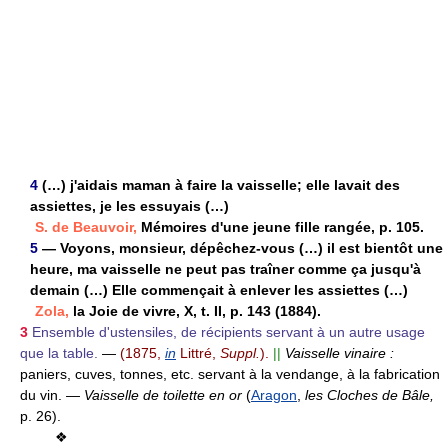
4
(…) j'aidais maman à faire la vaisselle; elle lavait des
assiettes, je les essuyais (…)
S. de Beauvoir,
Mémoires d'une jeune fille rangée, p. 105.
5
— Voyons, monsieur, dépêchez-vous (…) il est bientôt une
heure, ma vaisselle ne peut pas traîner comme ça jusqu'à
demain (…) Elle commençait à enlever les assiettes (…)
Zola,
la Joie de vivre, X, t. II, p. 143 (1884).
3
Ensemble d'ustensiles, de récipients servant à un autre usage
que la table.
—
(1875,
in
Littré,
Suppl.
).
||
Vaisselle vinaire :
paniers, cuves, tonnes, etc. servant à la vendange, à la fabrication
du vin.
—
Vaisselle de toilette en or
(
Aragon
,
les Cloches de Bâle,
p. 26).
❖