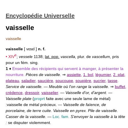
Encyclopédie Universelle
vaisselle
vaisselle
vaisselle
[ vɛsɛl ]
n. f.
e
•
XIV
;
vessele
1138;
lat. pop.
vascella,
plur. de
vascellum,
pris
pour un fém. sing.
1
♦
Ensemble des récipients qui servent à manger, à présenter la
nourriture.
Pièces de vaisselle.
⇒
assiette
,
1. bol
,
légumier
,
2. plat
,
plateau
,
saladier
,
saucière
,
soucoupe
,
soupière
,
sucrier
,
tasse
.
Service de vaisselle.
—
Meuble où l'on range la vaisselle.
⇒
buffet
,
crédence
,
dressoir
,
vaisselier
.
—
Vaisselle d'or, d'argent.
—
Vaisselle plate
(
proprt
faite avec une seule lame de métal)
:
vaisselle de métal précieux. —
Vaisselle de faïence, de
porcelaine, de terre cuite. Vaisselle en pyrex. Pile de vaisselle.
Casser de la vaisselle.
—
Loc. fam.
S'envoyer la vaisselle à la tête
:
se disputer violemment.