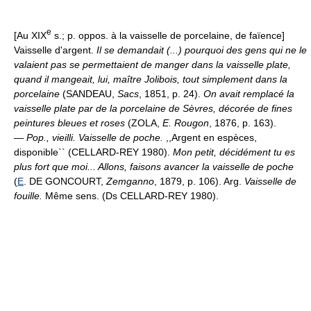
e
[Au XIX
s.; p. oppos. à la vaisselle de porcelaine, de faïence]
Vaisselle d'argent.
Il se demandait (...) pourquoi des gens qui ne le
valaient pas se permettaient de manger dans la vaisselle plate,
quand il mangeait, lui, maître Jolibois, tout simplement dans la
porcelaine
(SANDEAU,
Sacs
, 1851, p. 24).
On avait remplacé la
vaisselle plate par de la porcelaine de Sèvres, décorée de fines
peintures bleues et roses
(ZOLA,
E. Rougon
, 1876, p. 163).
—
Pop., vieilli.
Vaisselle de poche.
,,Argent en espèces,
disponible`` (CELLARD-REY 1980).
Mon petit, décidément tu es
plus fort que moi... Allons, faisons avancer la vaisselle de poche
(
E
. DE GONCOURT,
Zemganno
, 1879, p. 106). Arg.
Vaisselle de
fouille.
Même sens. (Ds CELLARD-REY 1980).