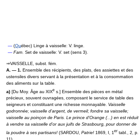
—
(
Qu
ébec) Linge à vaisselle: V. linge.
—
Fam.
Set de vaisselle: V. set (sens 3).
⇒VAISSELLE, subst. fém.
A. — 1.
Ensemble des récipients, des plats, des assiettes et des
ustensiles divers servant à la présentation et à la consommation
des aliments sur la table.
e
a)
[Du Moy. Âge au XIX
s.] Ensemble des pièces en métal
précieux, souvent ouvragées, composant le service de table des
seigneurs et constituant une richesse monnayable.
Vaisselle
godronnée; vaisselle d'argent, de vermeil; fondre sa vaisselle;
vaisselle au poinçon de Paris.
Le prince d'Orange (...) en est réduit
à vendre sa vaisselle d'or aux juifs de Strasbourg, pour donner de
er
la poudre à ses partisans!
(SARDOU,
Patrie!
1869, I, 1
tabl., 2, p.
11).