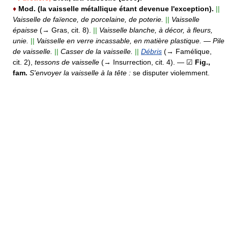
♦
Mod. (la vaisselle métallique étant devenue l'exception).
||
Vaisselle de faïence, de porcelaine, de poterie.
||
Vaisselle
épaisse
(→ Gras, cit. 8).
||
Vaisselle blanche, à décor, à fleurs,
unie.
||
Vaisselle en verre incassable, en matière plastique.
—
Pile
de vaisselle.
||
Casser de la vaisselle.
||
Débris
(→ Famélique,
cit. 2),
tessons de vaisselle
(→ Insurrection, cit. 4).
— ☑
Fig.,
fam.
S'envoyer la vaisselle à la tête :
se disputer violemment.