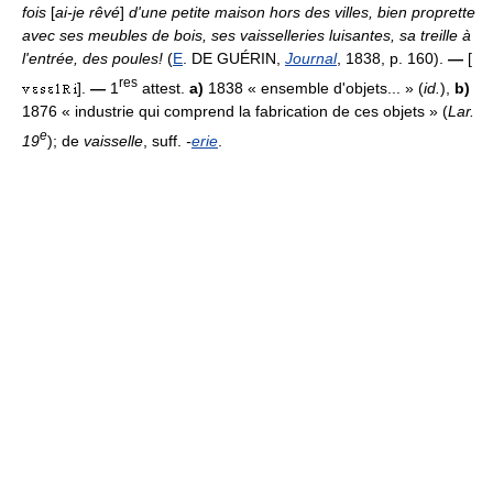
fois
[
ai-je rêvé
]
d'une petite maison hors des villes, bien proprette
avec ses meubles de bois, ses vaisselleries luisantes, sa treille à
l'entrée, des poules!
(
E
. DE GUÉRIN,
Journal
, 1838, p. 160).
—
[
res
].
—
1
attest.
a)
1838 « ensemble d'objets... » (
id.
),
b)
1876 « industrie qui comprend la fabrication de ces objets » (
Lar.
e
19
); de
vaisselle
, suff.
-
erie
.