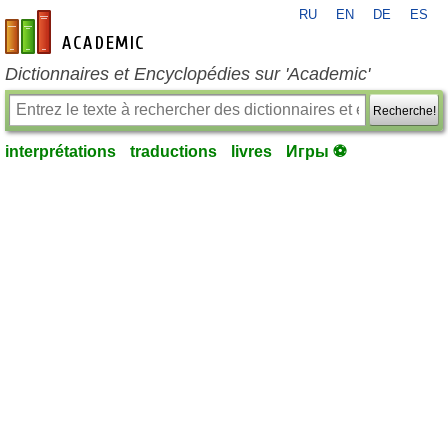
RU
EN
DE
ES
fr-academic.com
Dictionnaires et Encyclopédies sur 'Academic'
Recherche!
interprétations
traductions
livres
Игры ⚽