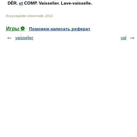
DÉR.
et
COMP.
Vaisselier. Lave-vaisselle.
Encyclopédie Universelle
.
2012
.
Игры ⚽
Поможем написать реферат
vaisselier
val