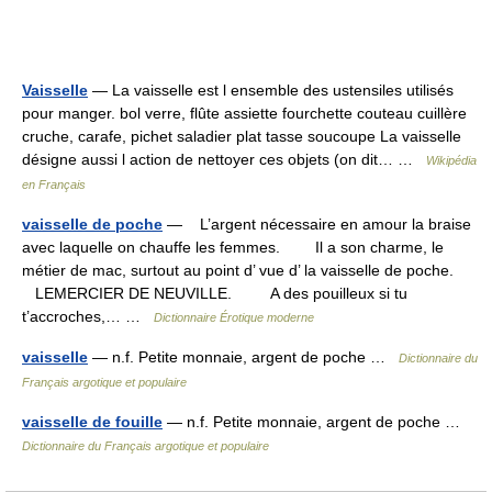
Vaisselle
— La vaisselle est l ensemble des ustensiles utilisés
pour manger. bol verre, flûte assiette fourchette couteau cuillère
cruche, carafe, pichet saladier plat tasse soucoupe La vaisselle
désigne aussi l action de nettoyer ces objets (on dit… …
Wikipédia
en Français
vaisselle de poche
— L’argent nécessaire en amour la braise
avec laquelle on chauffe les femmes. Il a son charme, le
métier de mac, surtout au point d’ vue d’ la vaisselle de poche.
LEMERCIER DE NEUVILLE. A des pouilleux si tu
t’accroches,… …
Dictionnaire Érotique moderne
vaisselle
— n.f. Petite monnaie, argent de poche …
Dictionnaire du
Français argotique et populaire
vaisselle de fouille
— n.f. Petite monnaie, argent de poche …
Dictionnaire du Français argotique et populaire