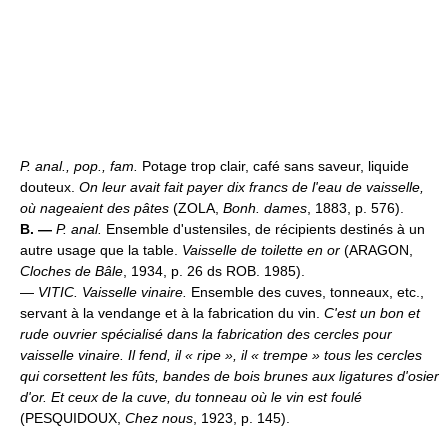
P. anal., pop., fam.
Potage trop clair, café sans saveur, liquide
douteux.
On leur avait fait payer dix francs de l'eau de vaisselle,
où nageaient des pâtes
(ZOLA,
Bonh. dames
, 1883, p. 576).
B. —
P. anal.
Ensemble d'ustensiles, de récipients destinés à un
autre usage que la table.
Vaisselle de toilette en or
(ARAGON,
Cloches de Bâle
, 1934, p. 26 ds ROB. 1985).
—
VITIC.
Vaisselle vinaire.
Ensemble des cuves, tonneaux, etc.,
servant à la vendange et à la fabrication du vin.
C'est un bon et
rude ouvrier spécialisé dans la fabrication des cercles pour
vaisselle vinaire. Il fend, il « ripe », il « trempe » tous les cercles
qui corsettent les fûts, bandes de bois brunes aux ligatures d'osier
d'or. Et ceux de la cuve, du tonneau où le vin est foulé
(PESQUIDOUX,
Chez nous
, 1923, p. 145).