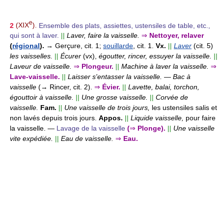
e
2
(XIX
).
Ensemble des plats, assiettes, ustensiles de table, etc.,
qui sont à laver.
||
Laver, faire la vaisselle.
⇒
Nettoyer, relaver
(
régional
).
→ Gerçure, cit. 1;
souillarde
, cit. 1.
Vx.
||
Laver
(cit. 5)
les vaisselles.
||
Écurer
(vx),
égoutter, rincer, essuyer la vaisselle.
||
Laveur de vaisselle.
⇒
Plongeur.
||
Machine à laver la vaisselle.
⇒
Lave-vaisselle.
||
Laisser s'entasser la vaisselle.
—
Bac à
vaisselle
(→ Rincer, cit. 2).
⇒
Évier.
||
Lavette, balai, torchon,
égouttoir à vaisselle.
||
Une grosse vaisselle.
||
Corvée de
vaisselle.
Fam.
||
Une vaisselle de trois jours,
les ustensiles salis et
non lavés depuis trois jours.
Appos.
||
Liquide vaisselle,
pour faire
la vaisselle.
—
Lavage de la vaisselle
(
⇒
Plonge).
||
Une vaisselle
vite expédiée.
||
Eau de vaisselle.
⇒
Eau.