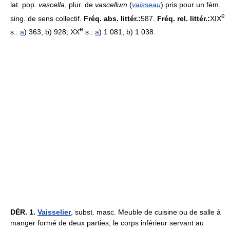
lat. pop.
vascella
, plur. de
vascellum
(
vaisseau
) pris pour un fém.
e
sing. de sens collectif.
Fréq. abs. littér.:
587.
Fréq. rel. littér.:
XIX
e
s.:
a
) 363, b) 928; XX
s.:
a
) 1 081, b) 1 038.
DÉR.
1.
Vaisselier
, subst. masc. Meuble de cuisine ou de salle à
manger formé de deux parties, le corps inférieur servant au