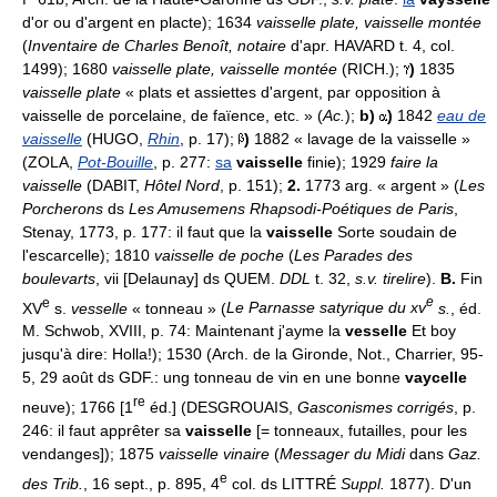
d'or ou d'argent en placte); 1634
vaisselle plate, vaisselle montée
(
Inventaire de Charles Benoît, notaire
d'apr. HAVARD t. 4, col.
1499); 1680
vaisselle plate, vaisselle montée
(RICH.);
)
1835
vaisselle plate
« plats et assiettes d'argent, par opposition à
vaisselle de porcelaine, de faïence, etc. » (
Ac.
);
b)
)
1842
eau de
vaisselle
(HUGO,
Rhin
, p. 17);
)
1882 « lavage de la vaisselle »
(ZOLA,
Pot-Bouille
, p. 277:
sa
vaisselle
finie); 1929
faire la
vaisselle
(DABIT,
Hôtel Nord
, p. 151);
2.
1773 arg. « argent » (
Les
Porcherons
ds
Les Amusemens Rhapsodi-Poétiques de Paris
,
Stenay, 1773, p. 177: il faut que la
vaisselle
Sorte soudain de
l'escarcelle); 1810
vaisselle de poche
(
Les Parades des
boulevarts
, vii [Delaunay] ds QUEM.
DDL
t. 32,
s.v. tirelire
).
B.
Fin
e
e
XV
s.
vesselle
« tonneau » (
Le Parnasse satyrique du xv
s.
, éd.
M. Schwob, XVIII, p. 74: Maintenant j'ayme la
vesselle
Et boy
jusqu'à dire: Holla!); 1530 (Arch. de la Gironde, Not., Charrier, 95-
5, 29 août ds GDF.: ung tonneau de vin en une bonne
vaycelle
re
neuve); 1766 [1
éd.] (DESGROUAIS,
Gasconismes corrigés
, p.
246: il faut apprêter sa
vaisselle
[= tonneaux, futailles, pour les
vendanges]); 1875
vaisselle vinaire
(
Messager du Midi
dans
Gaz.
e
des Trib.
, 16 sept., p. 895, 4
col. ds LITTRÉ
Suppl.
1877). D'un