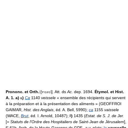
Prononc. et Orth.:
[
]. Att. ds
Ac.
dep. 1694.
Étymol. et Hist.
A. 1. a)
)
Ca
1140
veissele
« ensemble des récipients qui servent
à la préparation et à la présentation des aliments » (GEOFFROI
GAIMAR,
Hist. des Anglais
, éd. A. Bell, 5990);
ca
1155
vaissele
(WACE,
Brut
, éd. I. Arnold, 10487);
)
1435 (
Estat. de S. J. de Jer.
[=
Statuts de l'Ordre des Hospitaliers de Saint-Jean de Jérusalem
],
f° 61b, Arch. de la Haute-Garonne ds GDF.,
s.v. plate
:
la
vaysselle