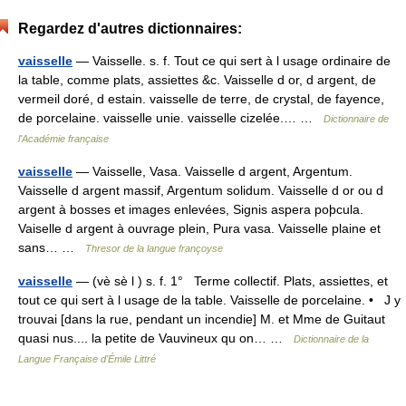
Regardez d'autres dictionnaires:
vaisselle
— Vaisselle. s. f. Tout ce qui sert à l usage ordinaire de
la table, comme plats, assiettes &c. Vaisselle d or, d argent, de
vermeil doré, d estain. vaisselle de terre, de crystal, de fayence,
de porcelaine. vaisselle unie. vaisselle cizelée.… …
Dictionnaire de
l'Académie française
vaisselle
— Vaisselle, Vasa. Vaisselle d argent, Argentum.
Vaisselle d argent massif, Argentum solidum. Vaisselle d or ou d
argent à bosses et images enlevées, Signis aspera poþcula.
Vaiselle d argent à ouvrage plein, Pura vasa. Vaisselle plaine et
sans… …
Thresor de la langue françoyse
vaisselle
— (vè sè l ) s. f. 1° Terme collectif. Plats, assiettes, et
tout ce qui sert à l usage de la table. Vaisselle de porcelaine. • J y
trouvai [dans la rue, pendant un incendie] M. et Mme de Guitaut
quasi nus.... la petite de Vauvineux qu on… …
Dictionnaire de la
Langue Française d'Émile Littré