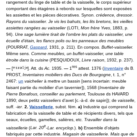
rangement du linge de table et de la vaisselle, le corps supérieur
comportant des étagères à rebords sur lesquelles sont exposées
les assiettes et les pièces décoratives. Synon.
crédence, dressoir
.
Rayons du vaisselier.
Je vis les bahuts, les lits bretons, les vieilles
assiettes rangées au vaisselier
(LOTI,
Mon frère Yves
, 1883, p.
94).
Une sage lumière tirait de l'ombre les plats du vaisselier, une
écuelle d'étain, les flancs polis ou les panneaux des meubles
(POURRAT,
Gaspard
, 1931, p. 211). En compos.
Buffet-vaisselier.
Même sens.
Comme meubles, un buffet-vaisselier, une table
étroite dans la cuisine
(PESQUIDOUX,
Livre raison
, 1932, p. 237).
res
—
[
]. Att. ds
Ac.
1935.
—
1
attest. 1376 (
Inventaire
ds B.
PROST,
Inventaires mobiliers des Ducs de Bourgogne
, t. 1, n°
2467:
un
vaichelier
à mettre un bassin [sens incertain: meuble
faisant partie du mobilier d'un tavernier]), 1568 (
Inventaire de
Pierre Bonafous, conseiller au parlement,
Toulouse ds HAVARD
1890; deux petitz
vaisseliers
d'avet [c.-à-d. de sapin]); de
vaisselle
,
suff.
-ier
.
2.
Vaissellerie
, subst. fém.
a)
Industrie qui comprend la
fabrication de la vaisselle de table et de récipients divers, tels que
seaux, écuelles, gamelles, salières, etc.
Travailler dans la
e
vaissellerie
(
Lar. 20
-
Lar. encyclop.
).
b)
Ensemble d'objets
fabriqués par cette industrie.
Magasin de vaissellerie.
Mais que de