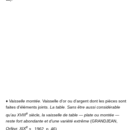
♦
Vaisselle montée.
Vaisselle d'or ou d'argent dont les pièces sont
faites d'éléments joints.
La table. Sans être aussi considérable
e
qu'au XVIII
siècle, la vaisselle de table
—
plate ou montée
—
reste fort abondante et d'une variété extrême
(GRANDJEAN,
e
Orfèvr. XIX
s.
, 1962, p. 46).