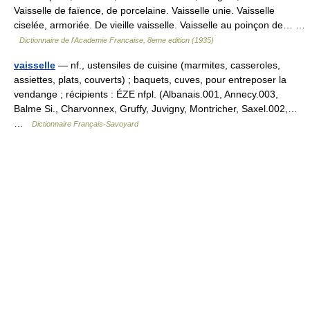
Vaisselle de faïence, de porcelaine. Vaisselle unie. Vaisselle
ciselée, armoriée. De vieille vaisselle. Vaisselle au poinçon de… …
Dictionnaire de l'Academie Francaise, 8eme edition (1935)
vaisselle
— nf., ustensiles de cuisine (marmites, casseroles,
assiettes, plats, couverts) ; baquets, cuves, pour entreposer la
vendange ; récipients : ÉZE nfpl. (Albanais.001, Annecy.003,
Balme Si., Charvonnex, Gruffy, Juvigny, Montricher, Saxel.002,…
…
Dictionnaire Français-Savoyard